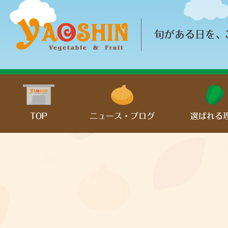
旬がある日を、
TOP
ニュース・ブログ
選ばれる
− お知らせ
− 日々の活動
− 青果紹介
− 採用情報
− その他