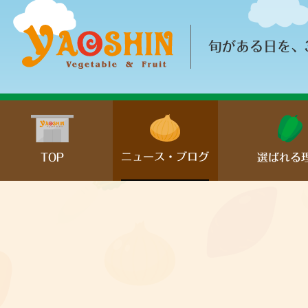
旬がある日を、
ニュース・ブログ
TOP
選ばれる
− お知らせ
− 日々の活動
− 青果紹介
− 採用情報
− その他