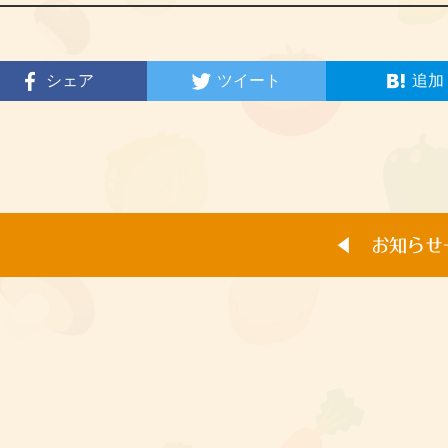
シェア
ツイート
追加
◀︎ お知ら